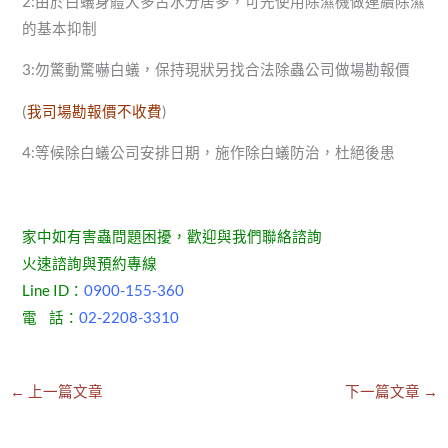
2:由於白蟻身體大多占水分居多，可先使用除濕機做連續除濕
的基本抑制
3:勿驚動驚嚇白蟻，保持現狀另找合法除蟲公司做場勘報價
(
我司場勘報價不收費
)
4:等候除白蟻公司安排日期，施作除白蟻防治，杜絕後患
家中如有害蟲問題困擾，歡迎與我們聯絡諮詢
火速諮詢與預約專線
Line ID：
0900-155-360
電 話：
02-2208-3310
←
上一篇文章
下一篇文章
→