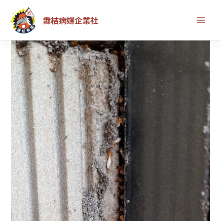
跳
首頁
除白蟻服務
受到驚嚇而四處探頭出來防衛的白蟻
纛桔病媒企業社
至
主
要
內
容