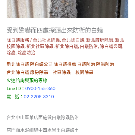
受到驚嚇而四處探頭出來防衛的白蟻
除白蟻服務
/
台北社區除蟲
,
台北除白蟻
,
新北廠房除蟲
,
新北
校園除蟲
,
新北社區除蟲
,
新北除白蟻
,
白蟻防治
,
除白蟻公司
,
除蟲
,
除蟲防治
新北除白蟻 除白蟻公司 除白蟻推薦 白蟻防治 除蟲防治
台北除白蟻 廠房除蟲 社區除蟲 校園除蟲
火速諮詢與預約專線
Line ID：
0900-155-360
電 話：
02-2208-3310
台北中山區某店面施做白蟻除蟲防治
店門面水泥細縫中四處冒出白蟻蟻土