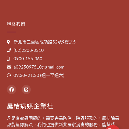
聯絡我們
新北市三重區成功路52號9樓之5
(02)2208-3310
0900-155-360
a0925097510@gmail.com
09:30~21:30 (週一至週六)
F
L
a
i
c
n
e
e
纛桔病媒企業社
b
o
o
凡是有蚊蟲困擾的，需要害蟲防治、除蟲服務的，纛桔除蟲
k
都能幫你解決，我們也提供新北居家消毒的服務，能幫餐