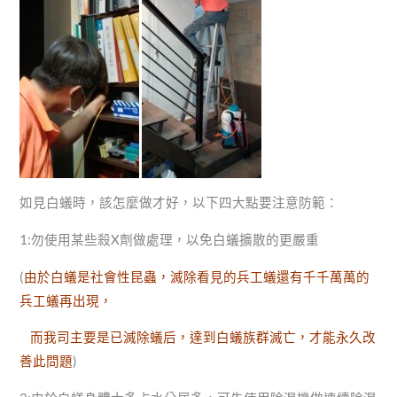
如見白蟻時，該怎麼做才好，以下四大點要注意防範：
1:勿使用某些殺X劑做處理，以免白蟻擴散的更嚴重
(
由於白蟻是社會性昆蟲，滅除看見的兵工蟻還有千千萬萬的
兵工蟻再出現，
而我司主要是已滅除蟻后，達到白蟻族群滅亡，才能永久改
善此問題
)