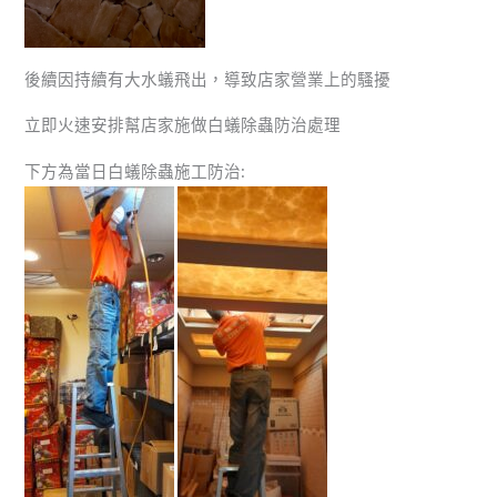
後續因持續有大水蟻飛出，導致店家營業上的騷擾
立即火速安排幫店家施做白蟻除蟲防治處理
下方為當日白蟻除蟲施工防治: