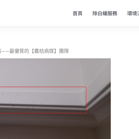
首頁
除白蟻服務
環境
蟲——最優質的【纛桔病媒】團隊