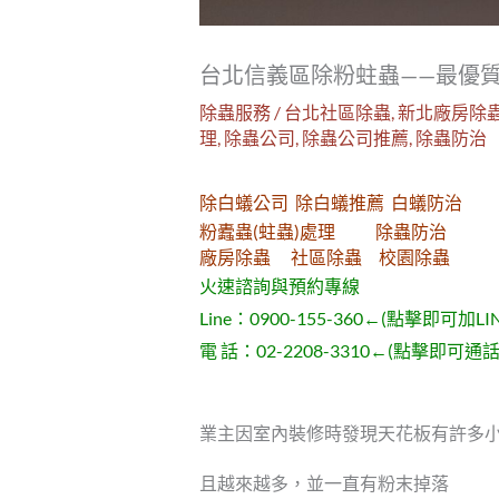
台北信義區除粉蛀蟲——最優
除蟲服務
/
台北社區除蟲
,
新北廠房除
理
,
除蟲公司
,
除蟲公司推薦
,
除蟲防治
除白蟻公司 除白蟻推薦 白蟻防治
粉蠹蟲(蛀蟲)處理 除蟲防治
廠房除蟲 社區除蟲 校園除蟲
火速諮詢與預約專線
Line：
0900-155-360
←(點擊即可加LI
電 話：
02-2208-3310
←(點擊即可通話
業主因室內裝修時發現天花板有許多
且越來越多，並一直有粉末掉落