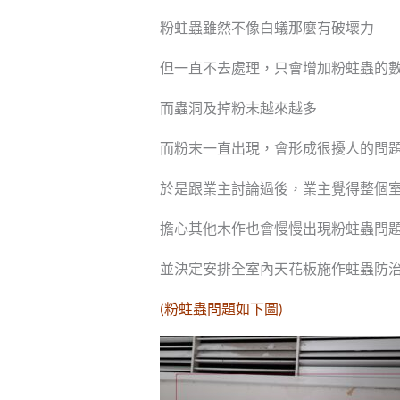
粉蛀蟲雖然不像白蟻那麼有破壞力
但一直不去處理，只會增加粉蛀蟲的
而蟲洞及掉粉末越來越多
而粉末一直出現，會形成很擾人的問
於是跟業主討論過後，業主覺得整個
擔心其他木作也會慢慢出現粉蛀蟲問
並決定安排全室內天花板施作蛀蟲防
(粉蛀蟲問題如下圖)