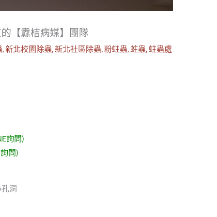
質的【纛桔病媒】團隊
蟲
,
新北校園除蟲
,
新北社區除蟲
,
粉蛀蟲
,
蛀蟲
,
蛀蟲處
NE詢問)
詢問)
小孔洞