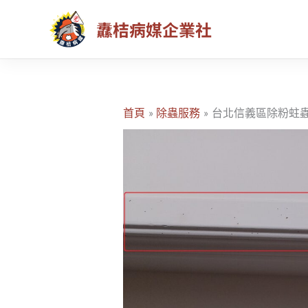
跳
纛桔病媒企業社
至
主
要
內
容
首頁
除蟲服務
台北信義區除粉蛀