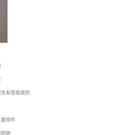
的
定
醛含有致癌風險
，
主要條件
的問題