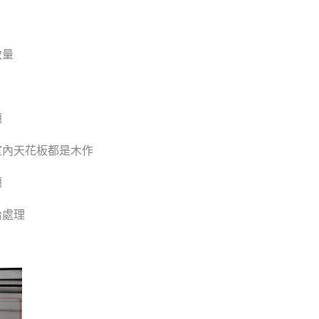
數量
題
室內天花板都是木作
題
治處理