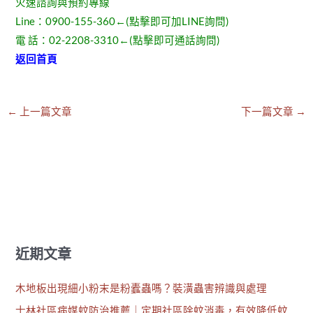
火速諮詢與預約專線
Line：
0900-155-360
←(點擊即可加LINE詢問)
電 話：
02-2208-3310
←(點擊即可通話詢問)
返回首頁
←
上一篇文章
下一篇文章
→
近期文章
木地板出現細小粉末是粉蠹蟲嗎？裝潢蟲害辨識與處理
士林社區病媒蚊防治推薦｜定期社區除蚊消毒，有效降低蚊