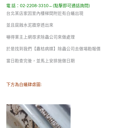
電 話：
02-2208-3310
←(點擊即可通話詢問)
台北某店家因室內樓梯間附近有白蟻出現
並且腐蝕水泥牆穿透出來
嚇得業主上網尋求除蟲公司來做處理
於是找到我們【纛桔病媒】除蟲公司去做場勘報價
當日勘查完後，並馬上安排施做日期
下方為白蟻肆虐圖: