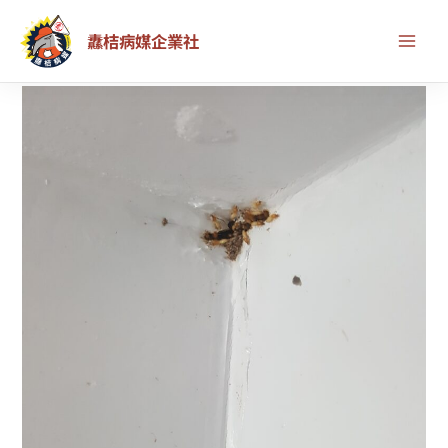
跳
首頁
除白蟻服務
纛桔病媒企業社
至
台北中山區除白蟻——最優質的除蟲公司團隊
主
要
內
容