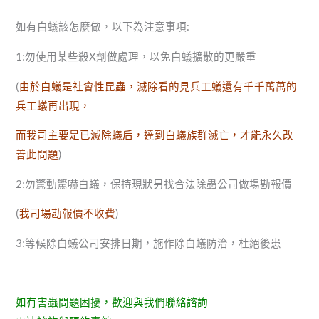
如有白蟻該怎麼做，以下為注意事項:
1:勿使用某些殺X劑做處理，以免白蟻擴散的更嚴重
(
由於白蟻是社會性昆蟲，滅除看的見兵工蟻還有千千萬萬的
兵工蟻再出現，
而我司主要是已滅除蟻后，達到白蟻族群滅亡，才能永久改
善此問題
)
2:勿驚動驚嚇白蟻，保持現狀另找合法除蟲公司做場勘報價
(
我司場勘報價不收費
)
3:等候除白蟻公司安排日期，施作除白蟻防治，杜絕後患
如有害蟲問題困擾，歡迎與我們聯絡諮詢