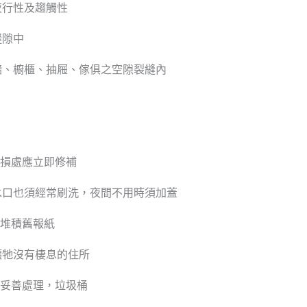
夜行性及趨觸性
縫隙中
牆、櫥櫃、抽屜、傢俱之空隙裂縫內
破損處應立即修補
水口也須經常刷洗，夜間不用時須加蓋
免堆積舊報紙
讓牠沒有棲息的住所
餘妥善處理，垃圾桶