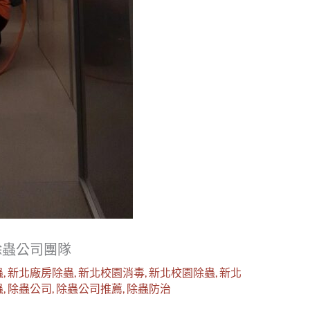
除蟲公司團隊
蟲
,
新北廠房除蟲
,
新北校園消毒
,
新北校園除蟲
,
新北
蟲
,
除蟲公司
,
除蟲公司推薦
,
除蟲防治