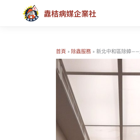
跳
纛桔病媒企業社
至
主
要
內
容
首頁
除蟲服務
新北中和區除蟑—