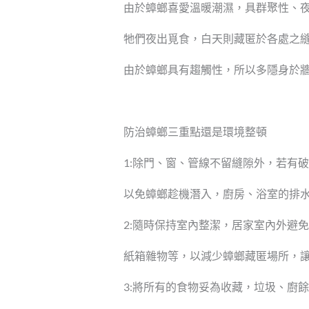
由於蟑螂喜愛溫暖潮濕，具群聚性、
牠們夜出覓食，白天則藏匿於各處之
由於蟑螂具有趨觸性，所以多隱身於
防治蟑螂三重點還是環境整頓
1:除門、窗、管線不留縫隙外，若有
以免蟑螂趁機潛入，廚房、浴室的排
2:隨時保持室內整潔，居家室內外避
紙箱雜物等，以減少蟑螂藏匿場所，
3:將所有的食物妥為收藏，垃圾、廚