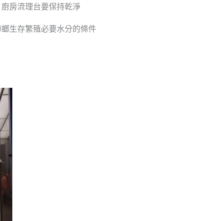
，廚房流理台要保持乾淨
蟑螂生存繁殖必要水分的條件