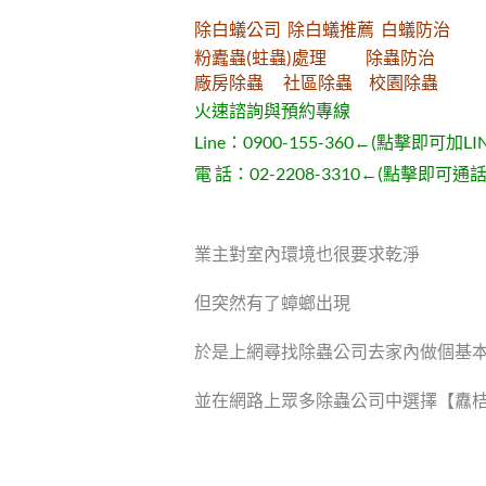
除白蟻公司 除白蟻推薦 白蟻防治
粉蠹蟲(蛀蟲)處理 除蟲防治
廠房除蟲 社區除蟲 校園除蟲
火速諮詢與預約專線
Line：
0900-155-360
←(點擊即可加LI
電 話：
02-2208-3310
←(點擊即可通話
業主對室內環境也很要求乾淨
但突然有了蟑螂出現
於是上網尋找除蟲公司去家內做個基
並在網路上眾多除蟲公司中選擇【纛