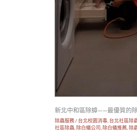
新北中和區除蟑——最優質的
除蟲服務
/
台北校園消毒
,
台北社區除
社區除蟲
,
除白蟻公司
,
除白蟻推薦
,
除