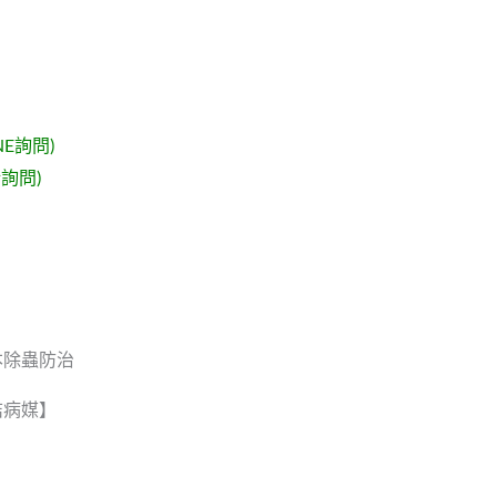
NE詢問)
詢問)
本除蟲防治
桔病媒】