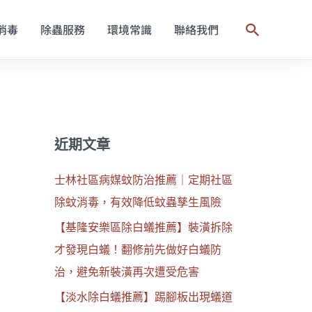
消毒
除蟲服務
環境常識
聯絡我們
搜
尋
近期文章
士林社區病媒蚊防治推薦｜定期社區
除蚊消毒，有效降低蚊蟲孳生風險
【基隆安樂區除白蟻推薦】裝潢拆除
才發現白蟻！翻修前先做好白蟻防
治，避免新裝潢再次遭受危害
【淡水除白蟻推薦】踢腳板出現蟻道