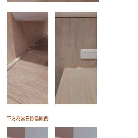
下方為當日除蟲圖例: