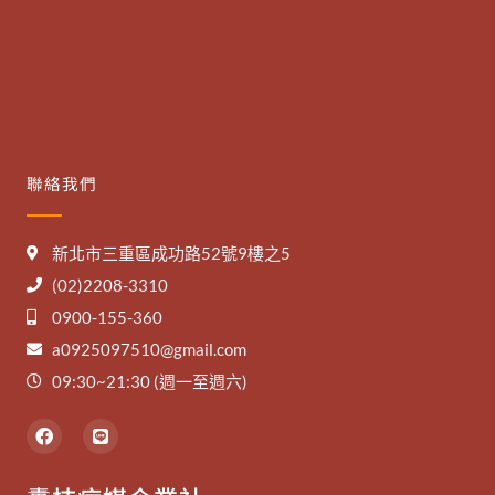
聯絡我們
新北市三重區成功路52號9樓之5
(02)2208-3310
0900-155-360
a0925097510@gmail.com
09:30~21:30 (週一至週六)
F
L
a
i
c
n
e
e