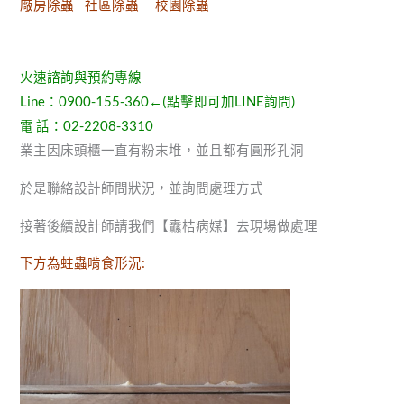
廠房除蟲 社區除蟲 校園除蟲
火速諮詢與預約專線
Line：
0900-155-360
←(點擊即可加LINE詢問)
電 話：
02-2208-3310
業主因床頭櫃一直有粉末堆，並且都有圓形孔洞
於是聯絡設計師問狀況，並詢問處理方式
接著後續設計師請我們【纛桔病媒】去現場做處理
下方為蛀蟲啃食形況: