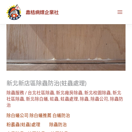
跳
首頁
除蟲服務
新北新店區除蟲防治(蛀蟲處理)
纛桔病媒企業社
至
主
要
內
容
新北新店區除蟲防治(蛀蟲處理)
除蟲服務
/
台北社區除蟲
,
新北廠房除蟲
,
新北校園除蟲
,
新北
社區除蟲
,
新北除白蟻
,
蛀蟲
,
蛀蟲處理
,
除蟲
,
除蟲公司
,
除蟲防
治
除白蟻公司 除白蟻推薦 白蟻防治
粉蠹蟲(蛀蟲)處理 除蟲防治