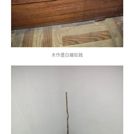
木作遭白蟻蛀蝕