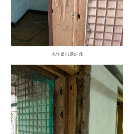
木作遭白蟻蛀蝕