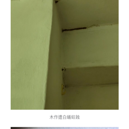
木作遭白蟻蛀蝕