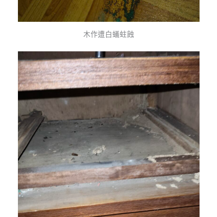
木作遭白蟻蛀蝕