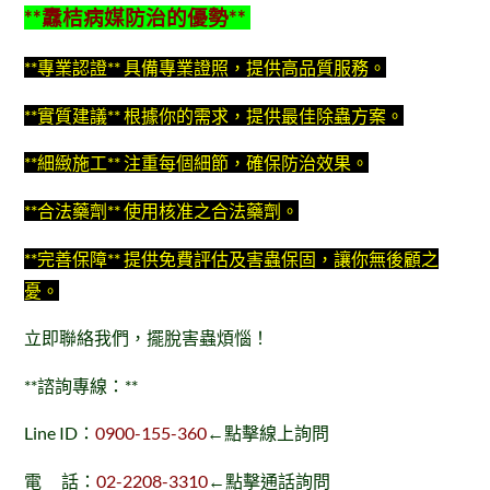
**纛桔病媒防治的優勢**
**專業認證** 具備專業證照，提供高品質服務。
**實質建議** 根據你的需求，提供最佳除蟲方案。
**細緻施工** 注重每個細節，確保防治效果。
**合法藥劑** 使用核准之合法藥劑。
**完善保障** 提供免費評估及害蟲保固，讓你無後顧之
憂。
立即聯絡我們，擺脫害蟲煩惱！
**諮詢專線：**
Line ID：
0900-155-360
←點擊線上詢問
電 話：
02-2208-3310
←點擊通話詢問