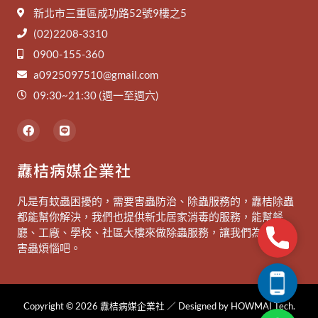
新北市三重區成功路52號9樓之5
(02)2208-3310
0900-155-360
a0925097510@gmail.com
09:30~21:30 (週一至週六)
F
L
a
i
c
n
e
e
纛桔病媒企業社
b
o
o
凡是有蚊蟲困擾的，需要害蟲防治、除蟲服務的，纛桔除蟲
k
都能幫你解決，我們也提供新北居家消毒的服務，能幫餐
廳、工廠、學校、社區大樓來做除蟲服務，讓我們為你除去
Phone
害蟲煩惱吧。
Telepho
Copyright © 2026 纛桔病媒企業社 ／ Designed by
HOWMAI Tech
.