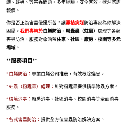
蟻、蛀蟲、等害蟲問題。多年經驗，安全有效，歡迎諮詢
報價。
你是否正為害蟲侵擾所苦？讓
纛桔病媒
防治專家為你解決
困擾。
我們專精於
白蟻防治
、
粉蠹蟲（蛀蟲）
處理等各類
害蟲防治，服務對象涵蓋
住家
、
社區
、
廠房
、
校園等多元
場域
。
**服務項目**
* 白蟻防治：
專業白蟻公司推薦，有效根除蟻害。
* 蛀蟲（粉蠹蟲）處理：
針對粉蠹蟲提供精準除蟲方案。
* 環境消毒：
廠房消毒、社區消毒、校園消毒等全面消毒
服務。
* 各式害蟲防治：
提供全方位害蟲防治解決方案。