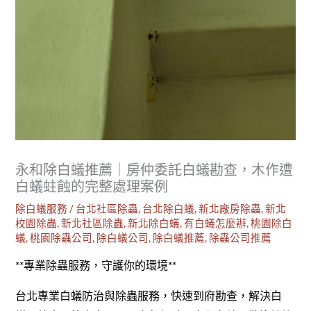
永和除白蟻推薦｜房仲委託白蟻勘查，木作遭
白蟻蛀蝕的完整處理案例
除白蟻服務
/
台北社區除蟲
,
台北除白蟻
,
新北廠房除蟲
,
新北
校園除蟲
,
新北社區除蟲
,
新北除白蟻
,
有白蟻怎麼辦
,
桃園除白
蟻
,
桃園除蟲公司
,
除白蟻公司
,
除白蟻推薦
,
除蟲公司推薦
**專業除蟲服務，守護你的環境**
台北專業白蟻防治與除蟲服務，快速到府勘查，解決白