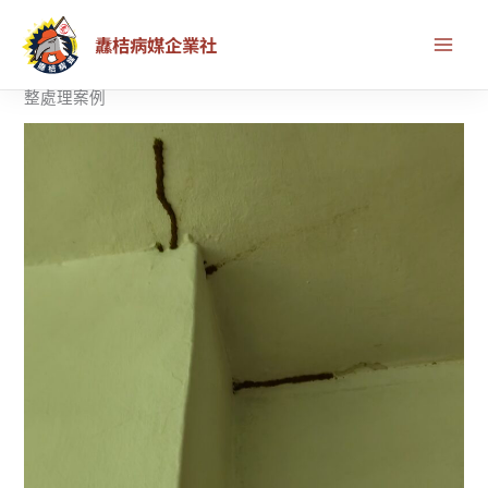
跳
首頁
除白蟻服務
纛桔病媒企業社
至
永和除白蟻推薦｜房仲委託白蟻勘查，木作遭白蟻蛀蝕的完
主
整處理案例
要
內
容