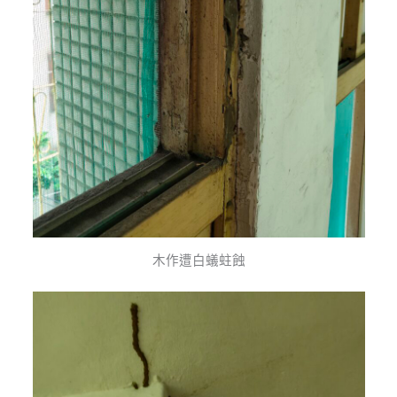
木作遭白蟻蛀蝕