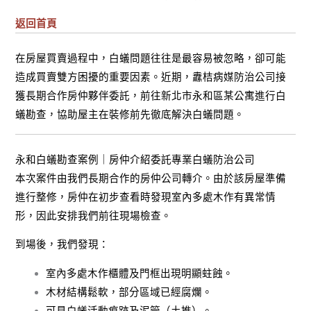
返回首頁
在房屋買賣過程中，白蟻問題往往是最容易被忽略，卻可能
造成買賣雙方困擾的重要因素。近期，纛桔病媒防治公司接
獲長期合作房仲夥伴委託，前往新北市永和區某公寓進行白
蟻勘查，協助屋主在裝修前先徹底解決白蟻問題。
永和白蟻勘查案例｜房仲介紹委託專業白蟻防治公司
本次案件由我們長期合作的房仲公司轉介。由於該房屋準備
進行整修，房仲在初步查看時發現室內多處木作有異常情
形，因此安排我們前往現場檢查。
到場後，我們發現：
室內多處木作櫃體及門框出現明顯蛀蝕。
木材結構鬆軟，部分區域已經腐爛。
可見白蟻活動痕跡及泥管（土推）。