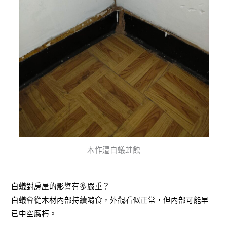
木作遭白蟻蛀蝕
白蟻對房屋的影響有多嚴重？
白蟻會從木材內部持續啃食，外觀看似正常，但內部可能早
已中空腐朽。