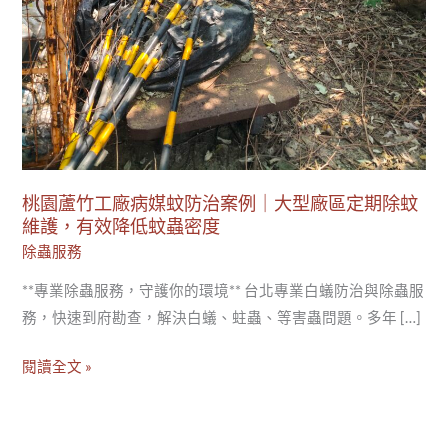
大
型
廠
區
定
期
除
桃園蘆竹工廠病媒蚊防治案例｜大型廠區定期除蚊
蚊
維護，有效降低蚊蟲密度
維
除蟲服務
護，
**專業除蟲服務，守護你的環境** 台北專業白蟻防治與除蟲服
有
務，快速到府勘查，解決白蟻、蛀蟲、等害蟲問題。多年 […]
效
降
閱讀全文 »
低
蚊
蟲