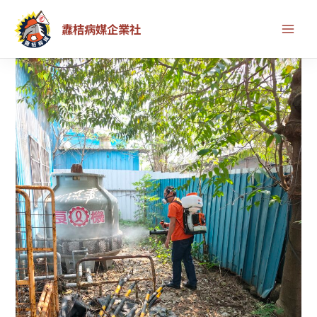
跳
纛桔病媒企業社
至
主
桃
要
園
內
蘆
容
竹
工
廠
病
媒
蚊
防
治
案
例
｜