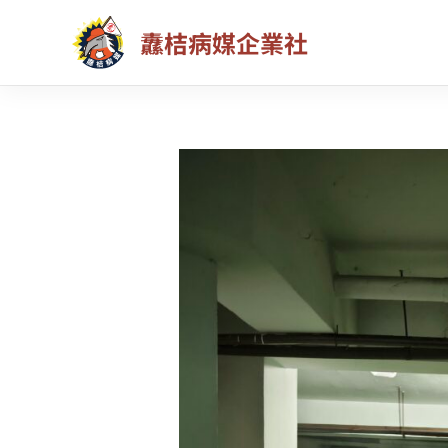
跳
纛桔病媒企業社
至
主
要
內
容
士
林
社
區
病
媒
蚊
防
治
推