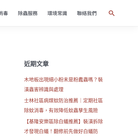
消毒
除蟲服務
環境常識
聯絡我們
搜
尋
近期文章
木地板出現細小粉末是粉蠹蟲嗎？裝
潢蟲害辨識與處理
士林社區病媒蚊防治推薦｜定期社區
除蚊消毒，有效降低蚊蟲孳生風險
【基隆安樂區除白蟻推薦】裝潢拆除
才發現白蟻！翻修前先做好白蟻防