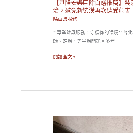
【基隆安樂區除白蟻推薦】裝
免
治，避免新裝潢再次遭受危害
新
除白蟻服務
裝
潢
**專業除蟲服務，守護你的環境** 
再
蟻、蛀蟲、等害蟲問題。多年
次
閱讀全文 »
遭
受
危
害
【淡
水