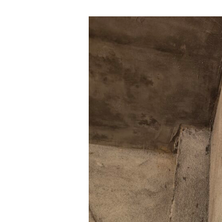
【基
隆
安
樂
區
除
白
蟻
推
薦】
裝
潢
拆
除