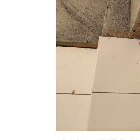
才
發
現
白
蟻！
翻
修
前
先
做
好
白
蟻
防
治，
避