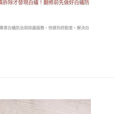
潢拆除才發現白蟻！翻修前先做好白蟻防
台北專業白蟻防治與除蟲服務，快速到府勘查，解決白