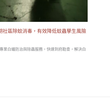
期社區除蚊消毒，有效降低蚊蟲孳生風險
台北專業白蟻防治與除蟲服務，快速到府勘查，解決白