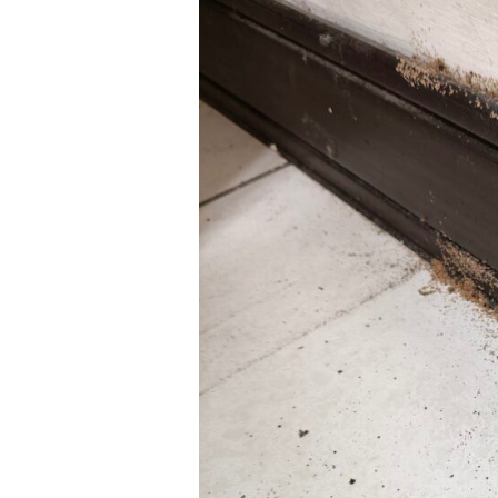
除
白
蟻
推
薦】
踢
腳
板
出
現
蟻
道
別
忽
視！