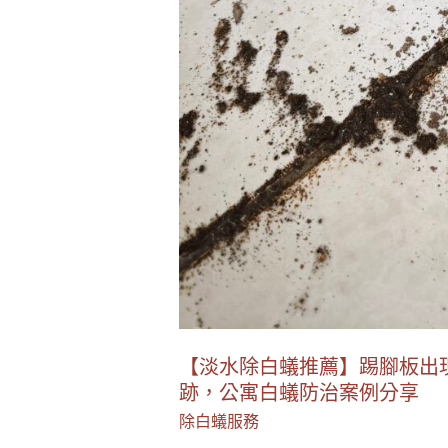
浴
室
管
路
也
發
現
白
蟻
蹤
跡，
公
寓
【淡水除白蟻推薦】踢腳板出
白
跡，公寓白蟻防治案例分享
蟻
除白蟻服務
防