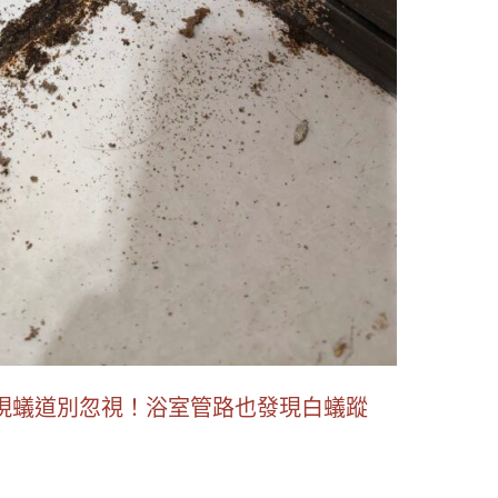
現蟻道別忽視！浴室管路也發現白蟻蹤