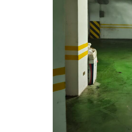
薦
｜
定
期
社
區
除
蚊
消
毒，
有
效
降
低
蚊
蟲