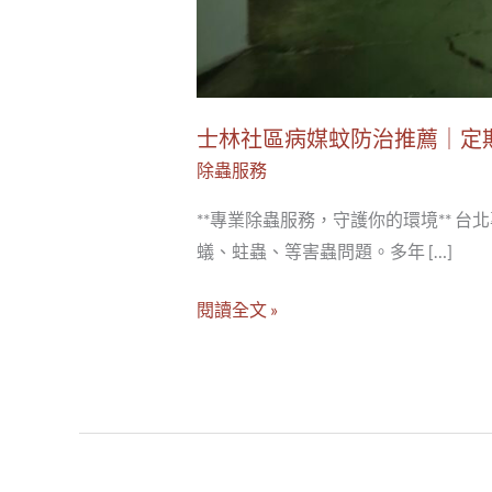
孳
生
風
險
士林社區病媒蚊防治推薦｜定
除蟲服務
**專業除蟲服務，守護你的環境** 
蟻、蛀蟲、等害蟲問題。多年 […]
閱讀全文 »