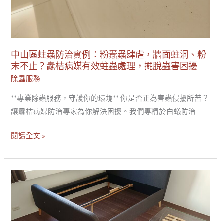
洞、
粉
末
不
中山區蛀蟲防治實例：粉蠹蟲肆虐，牆面蛀洞、粉
止？
末不止？纛桔病媒有效蛀蟲處理，擺脫蟲害困擾
纛
除蟲服務
桔
**專業除蟲服務，守護你的環境** 你是否正為害蟲侵擾所苦？
病
讓纛桔病媒防治專家為你解決困擾。我們專精於白蟻防治
媒
有
閱讀全文 »
效
蛀
蟲
信
處
義
理，
區
擺
粉
脫