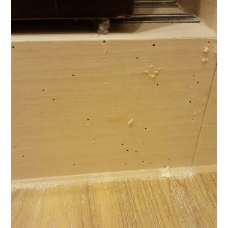
板
首
材
選
帶
來
的
粉
蛀
蟲
隱
患，
事
前
除
蟲
很
重