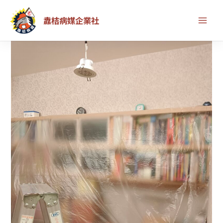
跳
纛桔病媒企業社
至
主
中
要
壢
內
區
容
蛀
蟲
防
治
實
例：
清
不
完
的
粉