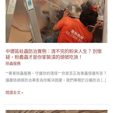
末
人
生？
別
懷
疑，
粉
中壢區蛀蟲防治實例：清不完的粉末人生？ 別懷
蠹
疑，粉蠹蟲才是你家裝潢的頭號吃貨！
蟲
除蟲服務
才
**專業除蟲服務，守護你的環境** 你是否正為害蟲侵擾所苦？
是
讓纛桔病媒防治專家為你解決困擾。我們專精於白蟻防治 […]
你
家
閱讀全文 »
裝
潢
的