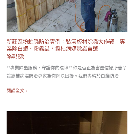
大
作
戰：
專
業
新莊區粉蛀蟲防治實例：裝潢板材除蟲大作戰：專
除
業除白蟻、粉蠹蟲，纛桔病媒除蟲首選
白
除蟲服務
蟻、
**專業除蟲服務，守護你的環境** 你是否正為害蟲侵擾所苦？
粉
讓纛桔病媒防治專家為你解決困擾。我們專精於白蟻防治
蠹
蟲，
閱讀全文 »
纛
桔
病
低
媒
甲
除
醛
蟲