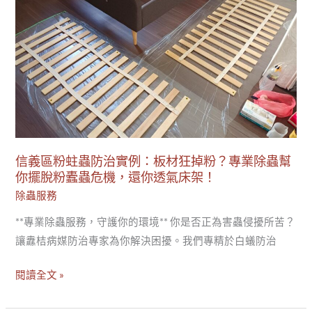
蛀
蟲
蟲
害
防
困
治
擾
實
例：
板
材
信義區粉蛀蟲防治實例：板材狂掉粉？專業除蟲幫
狂
你擺脫粉蠹蟲危機，還你透氣床架！
掉
除蟲服務
粉？
專
**專業除蟲服務，守護你的環境** 你是否正為害蟲侵擾所苦？
業
讓纛桔病媒防治專家為你解決困擾。我們專精於白蟻防治
除
蟲
閱讀全文 »
幫