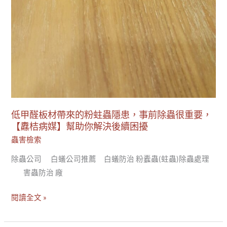
要，
【纛
桔
病
媒】
幫
助
你
解
低甲醛板材帶來的粉蛀蟲隱患，事前除蟲很重要，
決
【纛桔病媒】幫助你解決後續困擾
後
蟲害檢索
續
除蟲公司 白蟻公司推薦 白蟻防治 粉蠹蟲(蛀蟲)除蟲處理
困
害蟲防治 廠
擾
閱讀全文 »