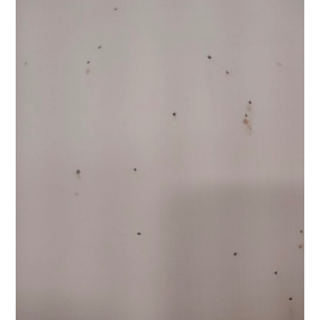
除
蛀
蟲
施
工
~
木
板
牆
圓
洞
粉
末
的
真
相：
粉