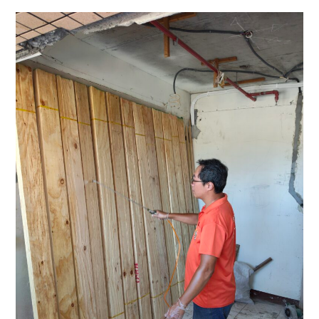
你
擺
新
脫
莊
粉
區
蠹
粉
蟲
蛀
危
蟲
機，
防
還
治
你
實
透
例：
氣
裝
床
潢
架！
板
材
除
蟲