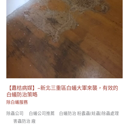
白
蟻
大
軍
來
襲，
有
效
的
白
蟻
【纛桔病媒】~新北三重區白蟻大軍來襲，有效的
防
白蟻防治策略
治
除白蟻服務
策
除蟲公司 白蟻公司推薦 白蟻防治 粉蠹蟲(蛀蟲)除蟲處理
略
害蟲防治 廠