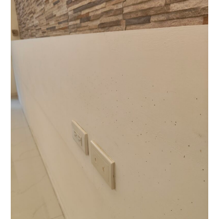
中
頭
山
號
區
吃
蛀
貨！
蟲
防
治
實
例：
粉
蠹
蟲
肆
虐，
牆
面
蛀