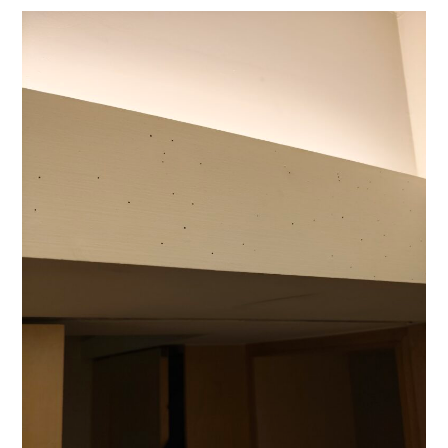
新
北
汐
止
粉
蛀
蟲
案
例:
木
板
狂
掉
粉？
別
慌！