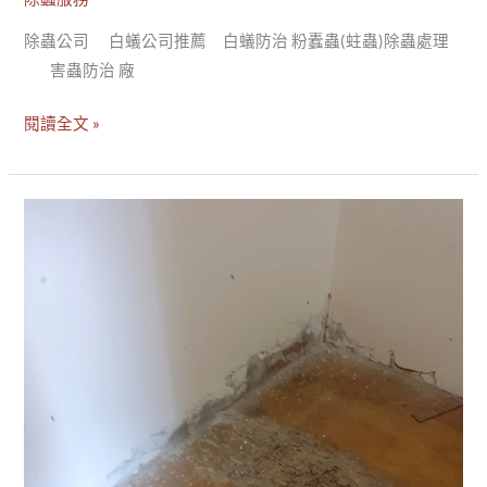
劇，
除蟲公司 白蟻公司推薦 白蟻防治 粉蠹蟲(蛀蟲)除蟲處理
纛
害蟲防治 廠
桔
病
閱讀全文 »
媒
替
你
【纛
解
桔
決
病
媒】
~
新
北
三
重
區