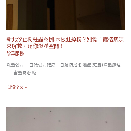
纛
桔
病
媒
來
新北汐止粉蛀蟲案例:木板狂掉粉？別慌！纛桔病媒
解
來解救，還你潔淨空間！
救，
除蟲服務
還
除蟲公司 白蟻公司推薦 白蟻防治 粉蠹蟲(蛀蟲)除蟲處理
你
害蟲防治 廠
潔
淨
閱讀全文 »
空
間！
內
湖
區