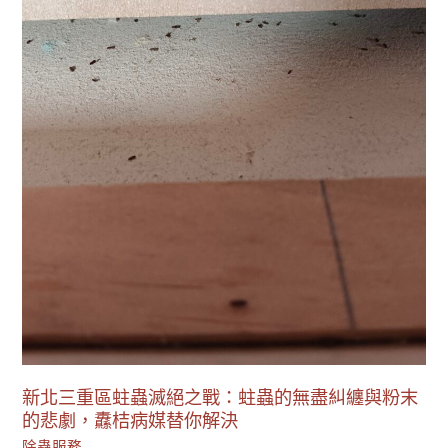
蟲
滅
絕
之
戰：
蛀
蟲
的
無
盡
糾
纏
與
粉
末
新北三重區蛀蟲滅絕之戰：蛀蟲的無盡糾纏與粉末
的
的悲劇，纛桔病媒替你解決
悲
除蟲服務