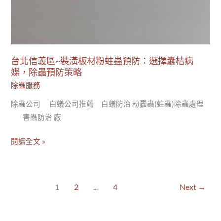
台北信義區~裝潢板材粉蛀蟲預防：選擇纛桔病
媒，除蟲預防策略
除蟲服務
除蟲公司 白蟻公司推薦 白蟻防治 粉蠹蟲(蛀蟲)除蟲處理
害蟲防治 廠
閱讀全文 »
1
2
...
4
Next
→