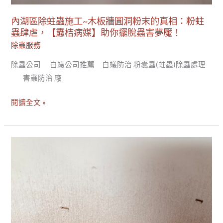
蛀
內湖區除蛀蟲施工~木板牆圓洞粉末的真相：粉蛀
蟲
蟲肆虐，【纛桔病媒】助你擺脫蟲害夢魘！
肆
除蟲服務
虐，
除蟲公司 白蟻公司推薦 白蟻防治 粉蠹蟲(蛀蟲)除蟲處理
【纛
害蟲防治 廠
桔
病
閱讀全文 »
媒】
助
你
新
擺
北
脫
三
蟲
重
害
區
夢
蛀
魘！