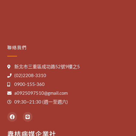
聯絡我們
新北市三重區成功路52號9樓之5
(02)2208-3310
0900-155-360
a0925097510@gmail.com
09:30~21:30 (週一至週六)
F
L
a
i
c
n
e
e
纛桔病媒企業社
b