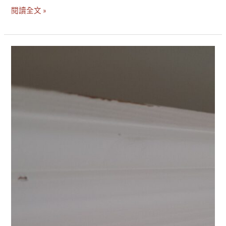
閱讀全文 »
台
北
信
義
區
~
裝
潢
板
材
粉
蛀
蟲