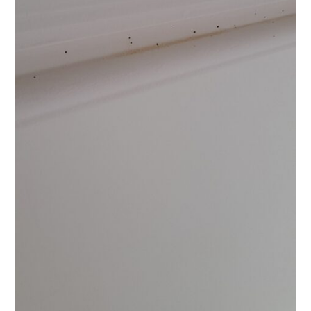
預
防：
選
擇
纛
桔
病
媒，
除
蟲
預
防
策
略