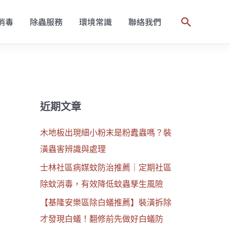
消毒
除蟲服務
環境常識
聯絡我們
搜
尋
近期文章
木地板出現細小粉末是粉蠹蟲嗎？裝
潢蟲害辨識與處理
士林社區病媒蚊防治推薦｜定期社區
除蚊消毒，有效降低蚊蟲孳生風險
【基隆安樂區除白蟻推薦】裝潢拆除
才發現白蟻！翻修前先做好白蟻防