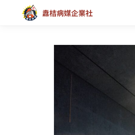
跳
纛桔病媒企業社
至
主
要
內
容
北
投
跳
蚤
防
治
實
例：
跳
蚤