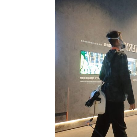
退
散
別
再
跳！
纛
桔
化
身
神
隊
友，
病
媒
OUT！