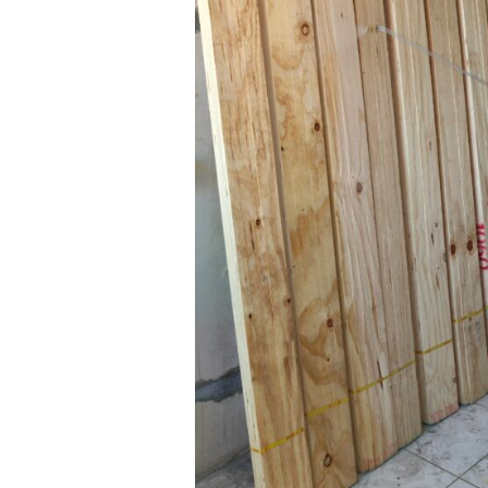
板
材
除
蟲
大
作
戰：
專
業
除
白
蟻、
粉
蠹
蟲，