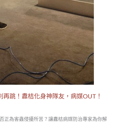
別再跳！纛桔化身神隊友，病媒OUT！
你是否正為害蟲侵擾所苦？讓纛桔病媒防治專家為你解