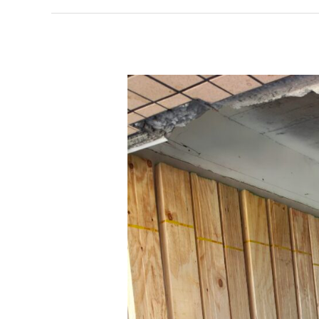
新
莊
區
粉
蛀
蟲
防
治
實
例：
裝
潢