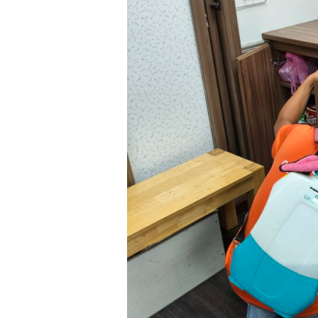
例：
補
習
班
環
境
消
毒
除
蟲：
打
造
優
質
學