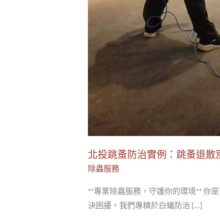
北投跳蚤防治實例：跳蚤退散
除蟲服務
**專業除蟲服務，守護你的環境** 
決困擾。我們專精於白蟻防治 […]