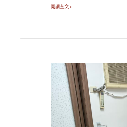
閱讀全文 »
三
重
區
害
蟲
防
治
實