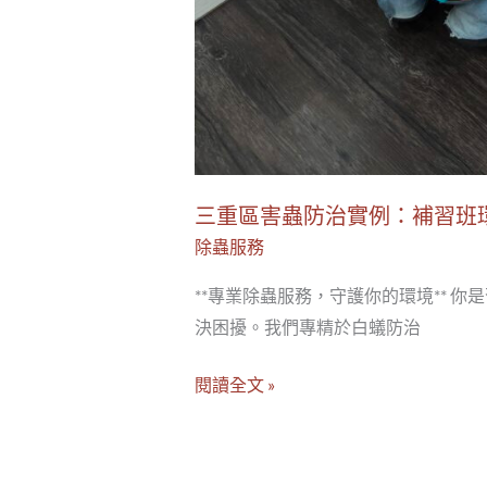
習
環
境
三重區害蟲防治實例：補習班
除蟲服務
**專業除蟲服務，守護你的環境** 
決困擾。我們專精於白蟻防治
閱讀全文 »