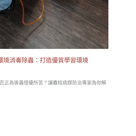
環境消毒除蟲：打造優質學習環境
你是否正為害蟲侵擾所苦？讓纛桔病媒防治專家為你解