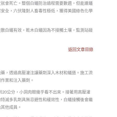
皮就會死亡。整個白蟻防治過程需要數週，但能連蟻
保安全，六伏隆對人畜毒性極低，獲得美國綠色化學
肢散白蟻有效，乾木白蟻因為不接觸土壤，監測站碰
返回文章目錄
施藥，透過高壓灌注讓藥劑深入木材和蟻道。施工流
洞作業和注入藥劑。
5到20公分，小洞肉眼幾乎看不出來。接著用高壓灌
的特滅多乳劑具無忌避性和緩效性，白蟻接觸後會繼
給其他成員。