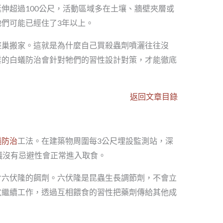
伸超過100公尺，活動區域多在土壤、牆壁夾層或
們可能已經住了3年以上。
整巢搬家。這就是為什麼自己買殺蟲劑噴灑往往沒
業的白蟻防治會針對牠們的習性設計對策，才能徹底
返回文章目錄
蟻防治
工法。在建築物周圍每3公尺埋設監測站，深
蟻沒有忌避性會正常進入取食。
含六伏隆的餌劑。六伏隆是昆蟲生長調節劑，不會立
穴繼續工作，透過互相餵食的習性把藥劑傳給其他成