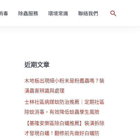
消毒
除蟲服務
環境常識
聯絡我們
搜
尋
近期文章
木地板出現細小粉末是粉蠹蟲嗎？裝
潢蟲害辨識與處理
士林社區病媒蚊防治推薦｜定期社區
除蚊消毒，有效降低蚊蟲孳生風險
【基隆安樂區除白蟻推薦】裝潢拆除
才發現白蟻！翻修前先做好白蟻防