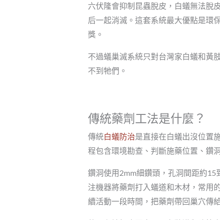
六伏隆會抑制昆蟲脫皮，白蟻無法脫
后一起消滅。這套系統最大優點是環
獎。
不過蟻巢滅系統只對台灣家白蟻和黃
不到牠們。
傳統藥劑工法是什麼？
傳統
白蟻防治
是直接在白蟻出沒位置
程包含環境勘查、判斷施藥位置、鑽
鑽洞使用2mm細鑽頭，孔洞間距約1
注機器將藥劑打入蟻道和木材，常用
續活動一段時間，把藥劑帶回巢穴傳