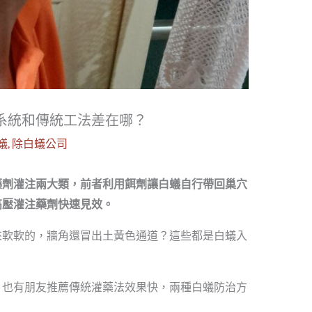
系統和傳統工法差在哪？
蟻
,
除白蟻公司
藥劑灌注兩大類，前者利用餌劑讓白蟻自行帶回巢穴
高壓灌注藥劑快速見效。
來軟軟的，牆角還冒出土黃色通道？這些都是白蟻入
，也有朋友推薦傳統灌藥法效果快，兩種白蟻防治方