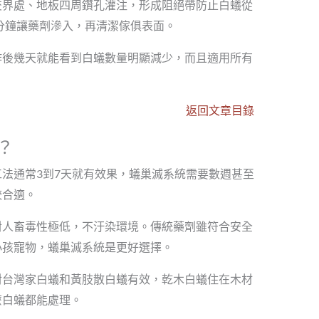
交界處、地板四周鑽孔灌注，形成阻絕帶防止白蟻從
0分鐘讓藥劑滲入，再清潔傢俱表面。
作後幾天就能看到白蟻數量明顯減少，而且適用所有
返回文章目錄
？
工法通常3到7天就有效果，蟻巢滅系統需要數週甚至
較合適。
對人畜毒性極低，不汙染環境。傳統藥劑雖符合安全
小孩寵物，蟻巢滅系統是更好選擇。
對台灣家白蟻和黃肢散白蟻有效，乾木白蟻住在木材
麼白蟻都能處理。