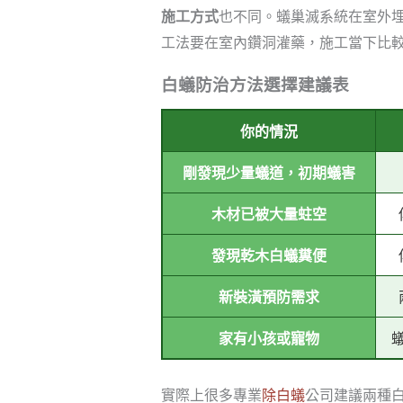
施工方式
也不同。蟻巢滅系統在室外
工法要在室內鑽洞灌藥，施工當下比
白蟻防治方法選擇建議表
你的情況
剛發現少量蟻道，初期蟻害
木材已被大量蛀空
發現乾木白蟻糞便
新裝潢預防需求
家有小孩或寵物
實際上很多專業
除白蟻
公司建議兩種