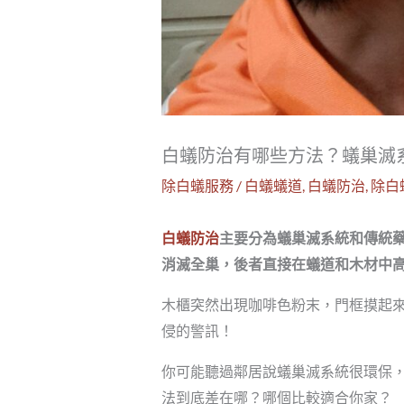
白蟻防治有哪些方法？蟻巢滅
除白蟻服務
/
白蟻蟻道
,
白蟻防治
,
除白
白蟻防治
主要分為蟻巢滅系統和傳統
消滅全巢，後者直接在蟻道和木材中
木櫃突然出現咖啡色粉末，門框摸起
侵的警訊！
你可能聽過鄰居說蟻巢滅系統很環保
法到底差在哪？哪個比較適合你家？