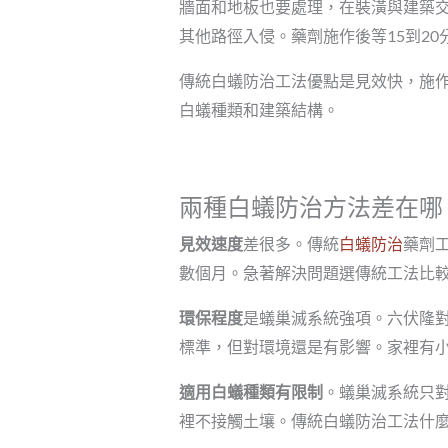
牆面和地板也要處理，在裝潢與建築
其他路徑入侵。藥劑施作後等15到2
傳統白蟻防治工法優點是見效快，施
白蟻種類和建築結構。
兩種白蟻防治方法差在哪
見效速度
差很多。傳統
白蟻防治
藥劑
數個月。急著解決問題選傳統工法比
環保程度
是蟻巢滅系統強項。六伏隆
標準，但對環境還是有影響。家裡有
適用白蟻種類有限制
。蟻巢滅系統只
裡不接觸土壤。傳統白蟻防治工法什