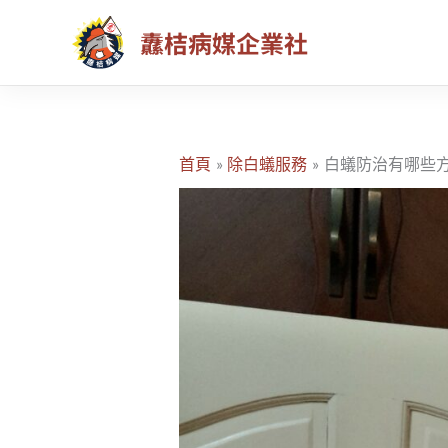
跳
纛桔病媒企業社
至
主
要
內
容
首頁
除白蟻服務
白蟻防治有哪些