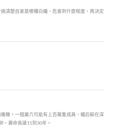
於搞清楚自家是哪種白蟻、危害到什麼程度，再決定
構複雜。一個巢穴可能有上百萬隻成員，蟻后躲在深
，壽命長達15到30年。