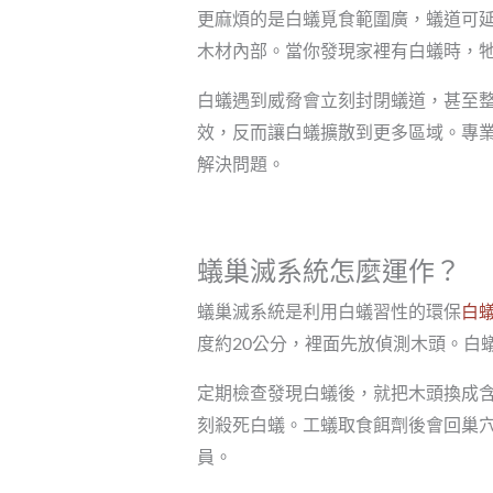
更麻煩的是白蟻覓食範圍廣，蟻道可延
木材內部。當你發現家裡有白蟻時，牠
白蟻遇到威脅會立刻封閉蟻道，甚至
效，反而讓白蟻擴散到更多區域。專
解決問題。
蟻巢滅系統怎麼運作？
蟻巢滅系統是利用白蟻習性的環保
白
度約20公分，裡面先放偵測木頭。白
定期檢查發現白蟻後，就把木頭換成
刻殺死白蟻。工蟻取食餌劑後會回巢
員。