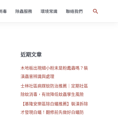
消毒
除蟲服務
環境常識
聯絡我們
搜
尋
近期文章
木地板出現細小粉末是粉蠹蟲嗎？裝
潢蟲害辨識與處理
士林社區病媒蚊防治推薦｜定期社區
除蚊消毒，有效降低蚊蟲孳生風險
【基隆安樂區除白蟻推薦】裝潢拆除
才發現白蟻！翻修前先做好白蟻防