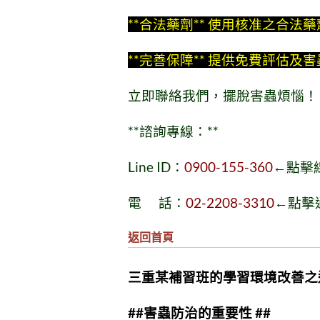
**合法藥劑** 使用核准之合法
**完善保障** 提供免費評估
立即聯絡我們，擺脫害蟲煩惱！
**諮詢專線：**
Line ID：
0900-155-360
←點擊
電 話：
02-2208-3310
←點擊
返回首頁
三重某補習班的學習環境改善之
##害蟲防治的重要性 ##