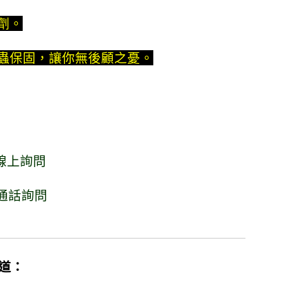
藥劑。
及害蟲保固，讓你無後顧之憂。
線上詢問
通話詢問
道：