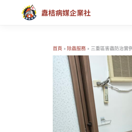
跳
纛桔病媒企業社
至
主
要
內
容
首頁
除蟲服務
三重區害蟲防治實