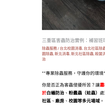
三重區害蟲防治實例：補習班
除蟲服務
/
台北校園消毒
,
台北社區除
園除蟲
,
新北消毒
,
新北社區除蟲
,
殺菌
治
**專業除蟲服務，守護你的環境*
你是否正為害蟲侵擾所苦？讓
纛
於
白蟻防治
、
粉蠹蟲（蛀蟲）
處
社區
、
廠房
、
校園等多元場域
。