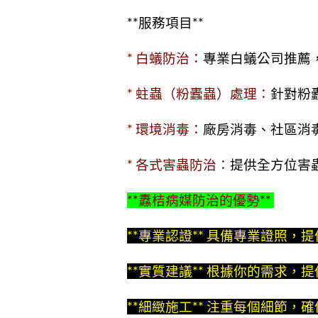
**服務項目**
* 白蟻防治：
專業白蟻公司推薦
* 蛀蟲（粉蠹蟲）處理：
針對粉
* 環境消毒：
廠房消毒、社區消
* 各式害蟲防治：
提供全方位害
**纛桔病媒防治的優勢**
**專業認證** 具備專業證照，
**實質建議** 根據你的需求，
**細緻施工** 注重每個細節，