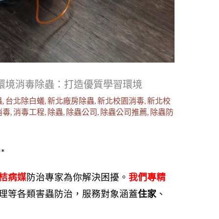
環境消毒除蟲：打造優質學習環境
蟲
,
台北除白蟻
,
新北廠房除蟲
,
新北校園消毒
,
新北校
消毒
,
消毒工程
,
除蟲
,
除蟲公司
,
除蟲公司推薦
,
除蟲防
*
桔病媒
防治專家為你解決困擾。
我們專精
理等各類害蟲防治，服務對象涵蓋
住家
、