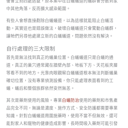
後會立刻四處逃竄，原本集中在白蟻蟻道的蟻群會分散到家
中其他角落，反而擴大感染範圍。
有些人會想直接剷除白蟻蟻道，以為這樣就能阻止白蟻活
動。其實這也是錯誤做法，破壞白蟻蟻道只會驚動白蟻群，
讓牠們另尋他處建立新的白蟻蟻道，問題依然沒有解決。
自行處理的三大限制
首先是無法找到真正的蟻巢位置。白蟻蟻道只是白蟻的通
道，真正的巢穴通常藏在牆壁內部、地板下方、天花板夾層
等看不到的地方。光靠肉眼觀察白蟻蟻道根本無法判斷蟻巢
確切位置，沒有專業偵測設備，你只能處理表面看到的工
蟻，蟻后和整個族群依然安然無恙。
其次是藥劑使用的風險。專業
白蟻防治
使用的藥劑和市售產
品完全不同，無論是濃度、施作方式、安全防護都需要專業
知識。針對白蟻蟻道周圍施藥時，使用不當不但無效，還可
能對家人和寵物的健康造成影響，長時間吸入藥劑可能引發