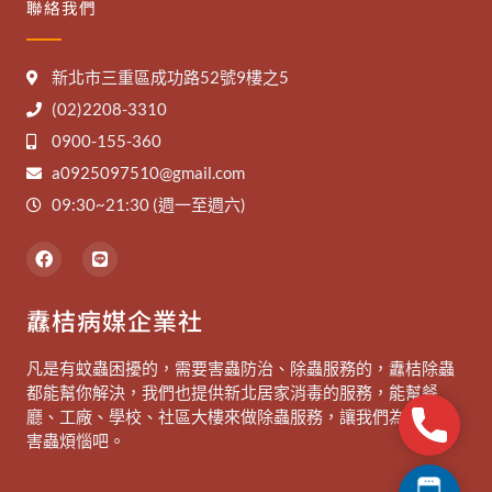
聯絡我們
新北市三重區成功路52號9樓之5
(02)2208-3310
0900-155-360
a0925097510@gmail.com
09:30~21:30 (週一至週六)
F
L
a
i
c
n
e
e
纛桔病媒企業社
b
o
o
凡是有蚊蟲困擾的，需要害蟲防治、除蟲服務的，纛桔除蟲
k
都能幫你解決，我們也提供新北居家消毒的服務，能幫餐
廳、工廠、學校、社區大樓來做除蟲服務，讓我們為你除去
Phone
害蟲煩惱吧。
Telepho