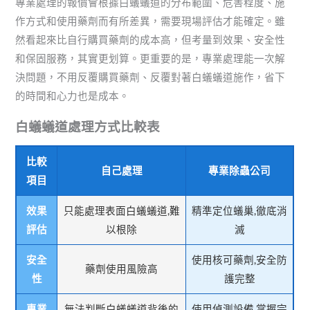
專業處理的報價會根據白蟻蟻道的分布範圍、危害程度、施
作方式和使用藥劑而有所差異，需要現場評估才能確定。雖
然看起來比自行購買藥劑的成本高，但考量到效果、安全性
和保固服務，其實更划算。更重要的是，專業處理能一次解
決問題，不用反覆購買藥劑、反覆對著白蟻蟻道施作，省下
的時間和心力也是成本。
白蟻蟻道處理方式比較表
比較
自己處理
專業除蟲公司
項目
效果
只能處理表面白蟻蟻道,難
精準定位蟻巢,徹底消
評估
以根除
滅
安全
使用核可藥劑,安全防
藥劑使用風險高
性
護完整
專業
無法判斷白蟻蟻道背後的
使用偵測設備,掌握完