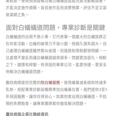
業勘查，使用偵測設備沿著白蟻蟻道追蹤完整活動範圍後，
才能決定施作規模。盲目施作反而浪費預算，評估不足又容
易漏網之魚。
面對白蟻蟻道問題，專業診斷是關鍵
白蟻蟻道的出現不是小事，它代表著一個龐大的白蟻族群正
在你家活動。白蟻的破壞力不容小覷，拖越久損失越大。自
己處理白蟻蟻道雖然看似省錢，但風險和限制都很明顯，一
旦處理不當反而讓白蟻蟻道越來越多，問題更加惡化。相較
之下，選擇有經驗、有保固的專業公司，能更快速、更安全
地解決白蟻蟻道問題。
纛桔病媒提供完整的
除白蟻服務
，使用蟻巢滅系統和特滅多
乳劑，搭配專業診斷設備精準找出蟻巢位置。我們提供3至5
年保固服務，讓你住得安心。如果你家出現白蟻蟻道，不妨
預約免費勘查，讓專業團隊幫你徹底解決問題。
纛桔病媒企業社聯絡資訊