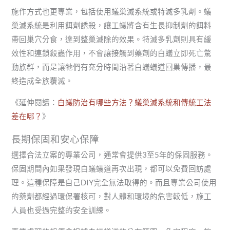
施作方式也更專業，包括使用蟻巢滅系統或特滅多乳劑。蟻
巢滅系統是利用餌劑誘殺，讓工蟻將含有生長抑制劑的餌料
帶回巢穴分食，達到整巢滅除的效果。特滅多乳劑則具有緩
效性和連鎖殺蟲作用，不會讓接觸到藥劑的白蟻立即死亡驚
動族群，而是讓牠們有充分時間沿著白蟻蟻道回巢傳播，最
終造成全族覆滅。
《延伸閱讀：
白蟻防治有哪些方法？蟻巢滅系統和傳統工法
差在哪？
》
長期保固和安心保障
選擇合法立案的專業公司，通常會提供3至5年的保固服務。
保固期間內如果發現白蟻蟻道再次出現，都可以免費回訪處
理。這種保障是自己DIY完全無法取得的。而且專業公司使用
的藥劑都經過環保署核可，對人體和環境的危害較低，施工
人員也受過完整的安全訓練。