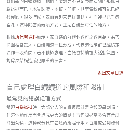
闢出新的白蟻蟻道。牠們的破壞力不只是表面看到的那條白
蟻蟻道而已，木質裝潢、地板、門框、甚至電線都可能已經
被侵蝕。很多時候，表面看起來完好無缺，裡面卻早已千瘡
百孔。這種隱密的破壞方式，正是白蟻最可怕的地方。
根據
環保署資料
顯示，家白蟻的群體個數可達數百萬，為害
範圍相當驚人。白蟻蟻道一旦形成，代表這個族群已經穩定
運作一段時間，若不積極處理，白蟻會持續擴大活動範圍，
對房屋結構造成更嚴重的損害。
返回文章目錄
自己處理白蟻蟻道的風險和限制
最常見的錯誤處理方式
發現
白蟻蟻道
時，大部分人的直覺反應就是拿起殺蟲劑噴。
但這個動作反而會造成更大的問題！市售殺蟲劑多含有合成
除蟲菊精，這種成分具有強烈的驅趕作用。白蟻感受到威脅