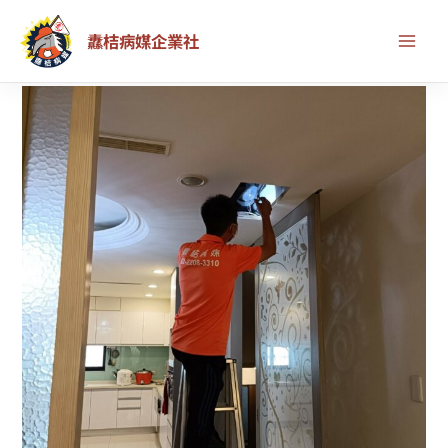
跳
首頁
除白蟻服務
纛桔病媒企業社
至
白蟻蟻道出現在家裡，自己處理還是找專業除蟲公司？
主
要
內
容