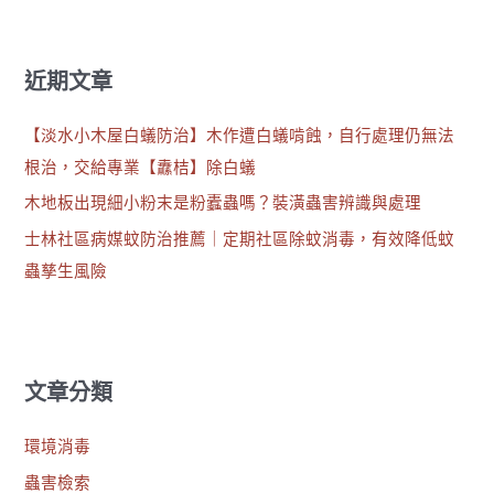
近期文章
【淡水小木屋白蟻防治】木作遭白蟻啃蝕，自行處理仍無法
根治，交給專業【纛桔】除白蟻
木地板出現細小粉末是粉蠹蟲嗎？裝潢蟲害辨識與處理
士林社區病媒蚊防治推薦｜定期社區除蚊消毒，有效降低蚊
蟲孳生風險
文章分類
環境消毒
蟲害檢索