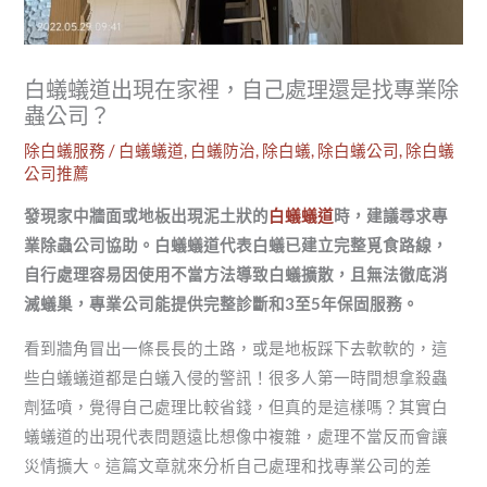
白蟻蟻道出現在家裡，自己處理還是找專業除
蟲公司？
除白蟻服務
/
白蟻蟻道
,
白蟻防治
,
除白蟻
,
除白蟻公司
,
除白蟻
公司推薦
發現家中牆面或地板出現泥土狀的
白蟻蟻道
時，建議尋求
專
業除蟲公司
協助。白蟻蟻道代表白蟻已建立完整覓食路線，
自行處理容易因使用不當方法導致白蟻擴散，且無法徹底消
滅蟻巢，專業公司能提供完整診斷和3至5年保固服務。
看到牆角冒出一條長長的土路，或是地板踩下去軟軟的，這
些白蟻蟻道都是白蟻入侵的警訊！很多人第一時間想拿殺蟲
劑猛噴，覺得自己處理比較省錢，但真的是這樣嗎？其實白
蟻蟻道的出現代表問題遠比想像中複雜，處理不當反而會讓
災情擴大。這篇文章就來分析自己處理和找專業公司的差