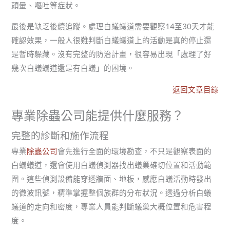
頭暈、嘔吐等症狀。
最後是缺乏後續追蹤。處理白蟻蟻道需要觀察14至30天才能
確認效果，一般人很難判斷白蟻蟻道上的活動是真的停止還
是暫時躲藏。沒有完整的防治計畫，很容易出現「處理了好
幾次白蟻蟻道還是有白蟻」的困境。
返回文章目錄
專業除蟲公司能提供什麼服務？
完整的診斷和施作流程
專業
除蟲公司
會先進行全面的環境勘查，不只是觀察表面的
白蟻蟻道，還會使用白蟻偵測器找出蟻巢確切位置和活動範
圍。這些偵測設備能穿透牆面、地板，感應白蟻活動時發出
的微波訊號，精準掌握整個族群的分布狀況。透過分析白蟻
蟻道的走向和密度，專業人員能判斷蟻巢大概位置和危害程
度。