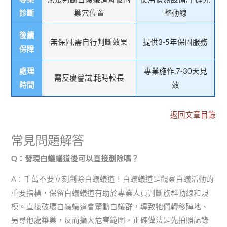
診斷
巢穴位置
整動線
後續
無保固,需自行判斷效果
提供3-5年保固服務
保障
處理
專業施作,7-30天見
需反覆嘗試,耗時較長
時間
效
返回文章目錄
常見問題解答
Q
：發現白蟻蟻道後可以直接剷除嗎？
A：千萬不要立刻剷除白蟻蟻道！白蟻蟻道是觀察白蟻活動的
重要指標，保留白蟻蟻道有助於專業人員判斷族群動線和規
模。直接破壞白蟻蟻道會驚動白蟻群，導致牠們轉移陣地、
另尋他處築巢，反而擴大危害範圍。正確做法是先拍照記錄