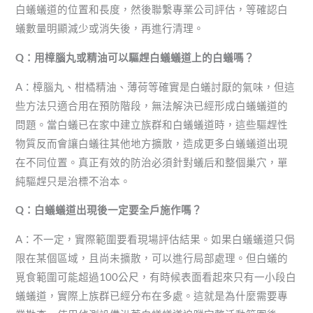
白蟻蟻道的位置和長度，然後聯繫專業公司評估，等確認白
蟻數量明顯減少或消失後，再進行清理。
Q
：用樟腦丸或精油可以驅趕白蟻蟻道上的白蟻嗎？
A：樟腦丸、柑橘精油、薄荷等確實是白蟻討厭的氣味，但這
些方法只適合用在預防階段，無法解決已經形成白蟻蟻道的
問題。當白蟻已在家中建立族群和白蟻蟻道時，這些驅趕性
物質反而會讓白蟻往其他地方擴散，造成更多白蟻蟻道出現
在不同位置。真正有效的防治必須針對蟻后和整個巢穴，單
純驅趕只是治標不治本。
Q
：白蟻蟻道出現後一定要全戶施作嗎？
A：不一定，實際範圍要看現場評估結果。如果白蟻蟻道只侷
限在某個區域，且尚未擴散，可以進行局部處理。但白蟻的
覓食範圍可能超過100公尺，有時候表面看起來只有一小段白
蟻蟻道，實際上族群已經分布在多處。這就是為什麼需要專